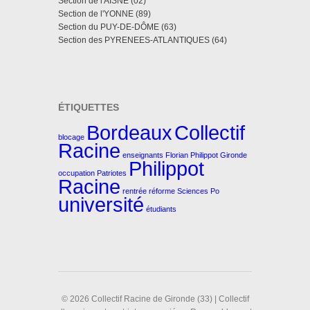
Section de l'AISNE (02)
Section de l'YONNE (89)
Section du PUY-DE-DÔME (63)
Section des PYRENEES-ATLANTIQUES (64)
ÉTIQUETTES
Bordeaux
Collectif
blocage
Racine
enseignants
Florian Philippot
Gironde
Philippot
occupation
Patriotes
Racine
rentrée
réforme
Sciences Po
université
étudiants
© 2026 Collectif Racine de Gironde (33) | Collectif