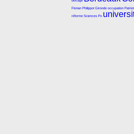
blocage
Florian Philippot
Gironde
occupation
Patrio
universi
réforme
Sciences Po