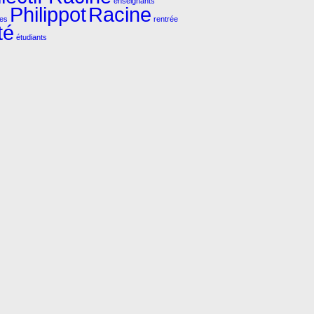
enseignants
Philippot
Racine
tes
rentrée
té
étudiants