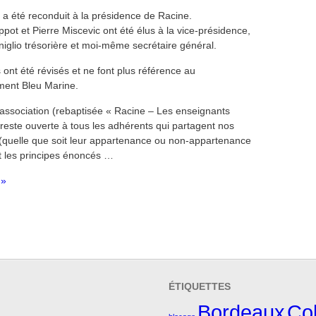
 a été reconduit à la présidence de Racine.
ppot et Pierre Miscevic ont été élus à la vice-présidence,
niglio trésorière et moi-même secrétaire général.
ont été révisés et ne font plus référence au
ent Bleu Marine.
l’association (rebaptisée « Racine – Les enseignants
 reste ouverte à tous les adhérents qui partagent nos
 (quelle que soit leur appartenance ou non-appartenance
et les principes énoncés …
 »
ÉTIQUETTES
Bordeaux
Col