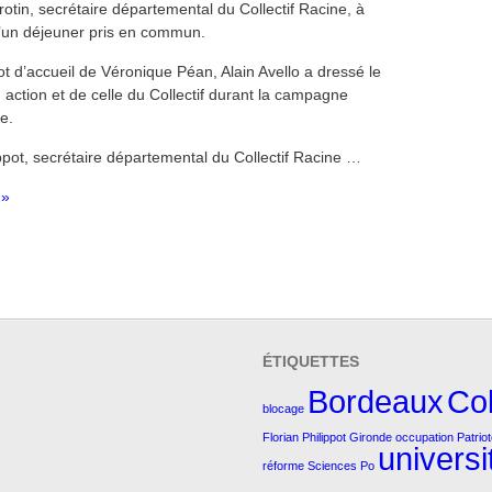
otin, secrétaire départemental du Collectif Racine, à
d’un déjeuner pris en commun.
t d’accueil de Véronique Péan, Alain Avello a dressé le
 action et de celle du Collectif durant la campagne
le.
ppot, secrétaire départemental du Collectif Racine …
 »
ÉTIQUETTES
Bordeaux
Col
blocage
Florian Philippot
Gironde
occupation
Patrio
universi
réforme
Sciences Po