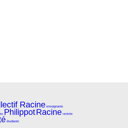
lectif Racine
enseignants
Philippot
Racine
tes
rentrée
té
étudiants