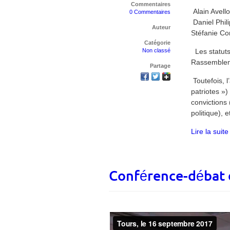
Commentaires
Alain Avello
0 Commentaires
Daniel Phili
Auteur
Stéfanie Co
Catégorie
Non classé
Les statuts 
Rassemblem
Partage
Toutefois, 
patriotes »)
convictions
politique), 
Lire la suite
Conférence-débat 