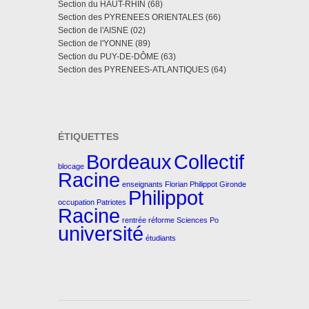
Section du HAUT-RHIN (68)
Section des PYRENEES ORIENTALES (66)
Section de l'AISNE (02)
Section de l'YONNE (89)
Section du PUY-DE-DÔME (63)
Section des PYRENEES-ATLANTIQUES (64)
ÉTIQUETTES
Bordeaux
Collectif
blocage
Racine
enseignants
Florian Philippot
Gironde
Philippot
occupation
Patriotes
Racine
rentrée
réforme
Sciences Po
université
étudiants