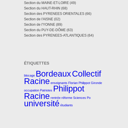
Section du MAINE-ET-LOIRE (49)
Section du HAUT-RHIN (68)
Section des PYRENEES ORIENTALES (66)
Section de l'AISNE (02)
Section de l'YONNE (89)
Section du PUY-DE-DÔME (63)
Section des PYRENEES-ATLANTIQUES (64)
ÉTIQUETTES
Bordeaux
Collectif
blocage
Racine
enseignants
Florian Philippot
Gironde
Philippot
occupation
Patriotes
Racine
rentrée
réforme
Sciences Po
université
étudiants